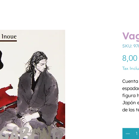
Va
SKU: 97
8,00
Tax Incl
Cuenta l
espadac
figura 
Japón en
de las 
Desde s
Quantity
iracund
sobrevi
perdedo