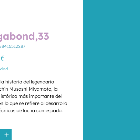
gabond,33
88416512287
Price
 €
uded
a historia del legendario 
hín Musashi Miyamoto, la 
histórica más importante del 
 lo que se refiere al desarrollo 
técnicas de lucha con espada. 
u juventud como el violento e 
*
o joven llamado Takezo, 
viendo (aun estando del lado 
r) a una de las batallas más 