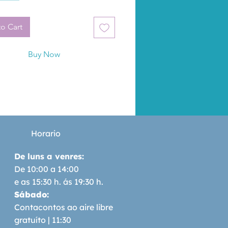
ntas de la historia: 
ara;hasta su decisión de pasar 
o Cart
rse Musashi y embarcarse en 
queda de autosuperación 
Buy Now
 que lo llevará a enfrentarse 
 más grandes expertos de las 
arciales del país
Horario
De luns a venres:
De 10:00 a 14:00
e as 15:30 h. ás 19:30 h.
Sábado:
Contacontos ao aire libre
gratuíto | 11:30