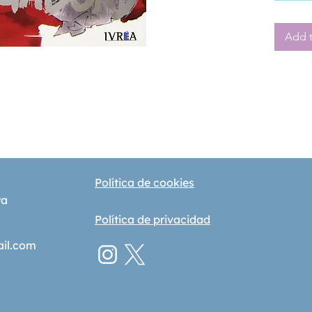
sangr ie
Sekigah
Add t
a llama
una bús
personal
con los
artes m
Política de cookies
ra
Política de privacidad
ail.com