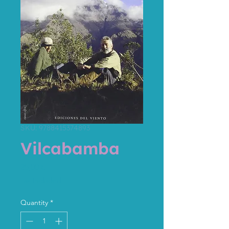
SKU: 9788415374893
Vilcabamba
Price
25,00 €
Tax Included
Quantity
*