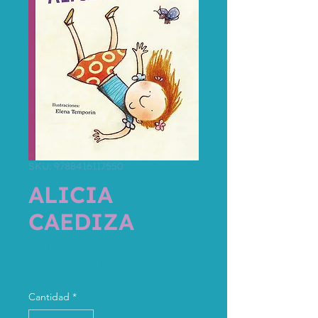
SKU: 9788416117550
ALICIA
CAEDIZA
Precio
12,00 €
Impuesto incluido
Cantidad
*