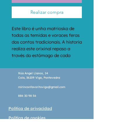
Realizar compra
Este libro é unha matrioska de 
todas as temidas e voraces feras 
dos contos tradicionais. A historia 
realiza este orixinal repaso a 
través do estómago de cada 
unha das criaturas fantásticas 
que, xeración tras xeración, 
Rúa Angel Llanos, 14
atemorizaron os nenos de todas 
Coia, 36209 Vigo, Pontevedra
as épocas baixo a ameaza de 
mirinconfavoritovigo@gmail.com
engulilos. As ilustracións obrigan 
a non perderse nin un só detalle e 
886 30 98 56
posibilitan novas lecturas. O 
Política de privacidad
humor irreverente das imaxes 
encaixa coa lectura divertida que 
Política de cookies
pretende este álbum.