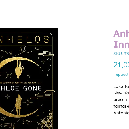
Anh
Inm
SKU: 97
21,0
Impuesto
La auto
New Yor
present
fantas�
Antonio
Anhelos
Cantida
conflic