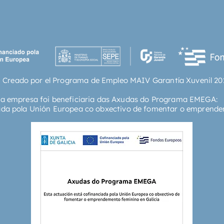
ganador
que si 
oportun
es un a
la infa
ambos f
�l ha t
 Creado por el Programa de Empleo MAIV Garantía Xuvenil 20
para po
suerte,
ta empresa foi beneficiaria das Axudas do Programa EMEGA:
mejor d
ada pola Unión Europea co obxectivo de fomentar o emprende
cuerpo 
oportun
entrar e
forjar�
Anton y
adoptiv
quiere s
Pero lo
distint
juegos 