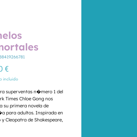
elos
ortales
88419266781
Precio
0 €
 incluido
ra superventas n�mero 1 del 
k Times Chloe Gong nos 
a su primera novela de 
a para adultos. Inspirada en 
 y Cleopatra de Shakespeare, 
 inmortales muestra un salvaje 
d
*
to rebosante de intrigas, sangre 