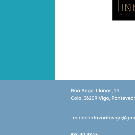
Rúa Angel Llanos, 14
Coia, 36209 Vigo, Ponteved
mirinconfavoritovigo@gm
886 30 98 56