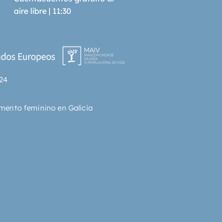
 de los juegos en persona, as� 
aire libre | 11:30
ella gana, tendr� una 
idad de matarlo. Anton Makusa 
rist�crata exiliado. Su amor de 
ncia lleva en coma desde que 
ueron expulsados de palacio, y 
enido que endeudarse mucho 
24
der mantenerla con vida. Por 
 �l es una de las personas que 
omina el arte de cambiar de un 
mento feminino en Galicia
a otro en el reino. Su �ltima 
idad de salvar a su amor es 
n los juegos y ganar. Calla 
 una inesperada alianza con 
 contar� con la ayuda del hijo 
o del rey Kasa, August, que 
olucionar los males de Talin. 
s tres tienen metas muy 
as y, cuando comiencen los 
a vida o muerte, har�n lo que 