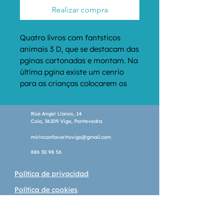
Realizar compra
Quatro livros com fantsticos 
animais 3 D, que se destacam das 
pginas cartonadas e montam. Na 
última pgina existe um cenrio 
para as crianças colocarem os 
animais e criarem a história.
Rúa Angel Llanos, 14
Coia, 36209 Vigo, Pontevedra
mirinconfavoritovigo@gmail.com
886 30 98 56
Política de privacidad
Política de cookies