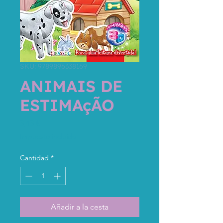
SKU: 9789896338169
ANIMAIS DE
ESTIMAçÃO
Precio
3,43 €
Impuesto incluido
Cantidad
*
Añadir a la cesta