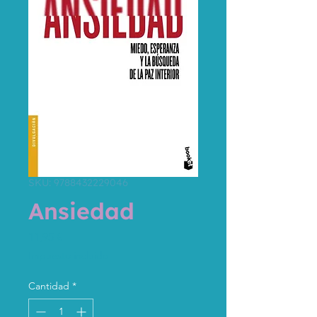
SKU: 9788432229046
Ansiedad
Precio
11,95 €
Impuesto incluido
Cantidad
*