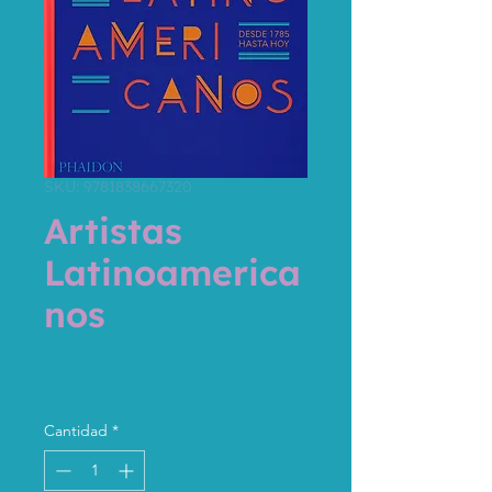
SKU: 9781838667320
Artistas
Latinoamerica
nos
Precio
59,95 €
Impuesto incluido
Cantidad
*