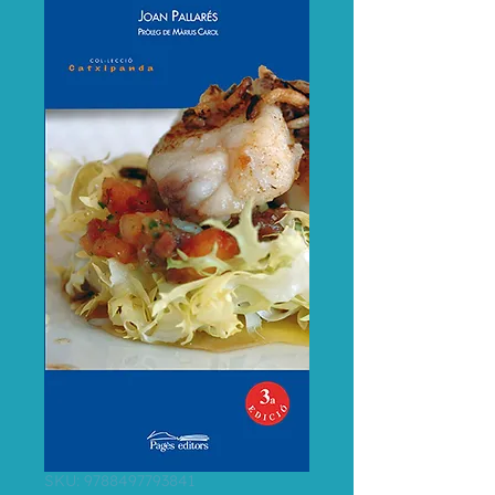
SKU: 9788497793841