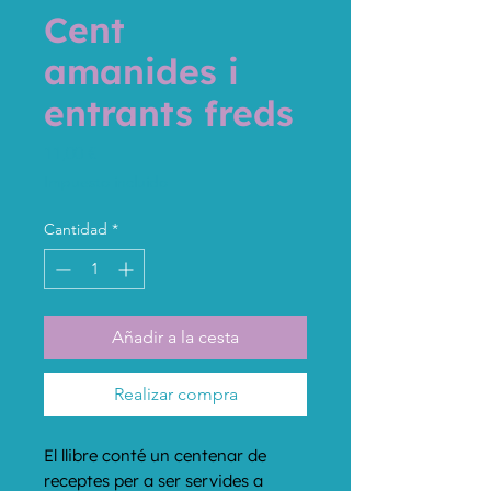
Cent
amanides i
entrants freds
Precio
11,00 €
Impuesto incluido
Cantidad
*
Añadir a la cesta
Realizar compra
El llibre conté un centenar de 
receptes per a ser servides a 