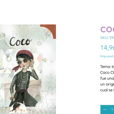
CO
SKU: 9
14,9
Impuesto
Tema: l
Coco Ch
fue una
un orig
cual se
occiden
Cantida
N.º 5 y
nazis, 
múltipl