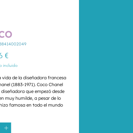
CO
788414002049
Precio
6 €
 incluido
a vida de la diseñadora francesa 
anel (1883-1971). Coco Chanel 
 diseñadora que empezó desde 
en muy humilde, a pesar de lo 
 hizo famosa en todo el mundo 
tal. Conocida por su perfume 
d
*
 por sus colaboraciones con los 
su vida es una muestra de las 
es facetas que puede tener un 