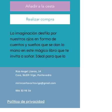
Añadir a la cesta
Realizar compra
La imaginación desfila por 
nuestros ojos en forma de 
cuentos y sueños que se dan la 
mano en este mágico libro que te 
invita a soñar. Ideal para que la 
noche nos acompañe y no nos 
asuste.
Rúa Angel Llanos, 14
Coia, 36209 Vigo, Pontevedra
mirinconfavoritovigo@gmail.com
886 30 98 56
Política de privacidad
Política de cookies