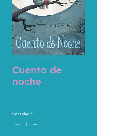
SKU: 9788415241997
Cuento de
noche
Precio
14,90 €
Impuesto incluido
Cantidad
*