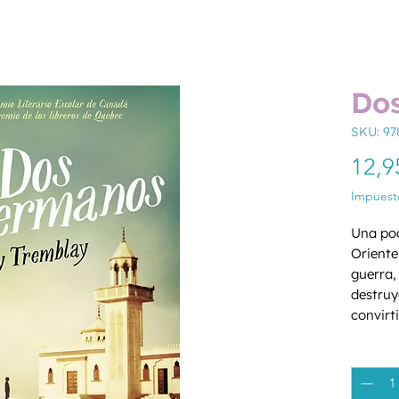
Do
SKU: 9
12,9
Impuesto
Una pod
Oriente
guerra, 
destruy
convirt
Ahmed l
Cantida
también
hermano
compart