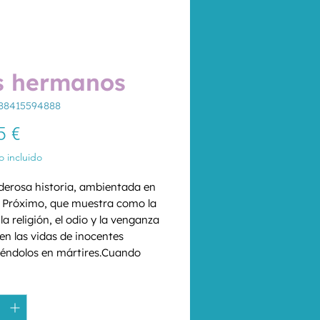
s hermanos
788415594888
Precio
5 €
 incluido
erosa historia, ambientada en 
 Próximo, que muestra como la 
la religión, el odio y la venganza 
en las vidas de inocentes 
iéndolos en mártires.Cuando 
lora, su hermano Aziz llora 
d
*
, y cuando Ahmed ríe, su 
 Aziz ríe también. Ambos lo 
en todo en un pequeño 