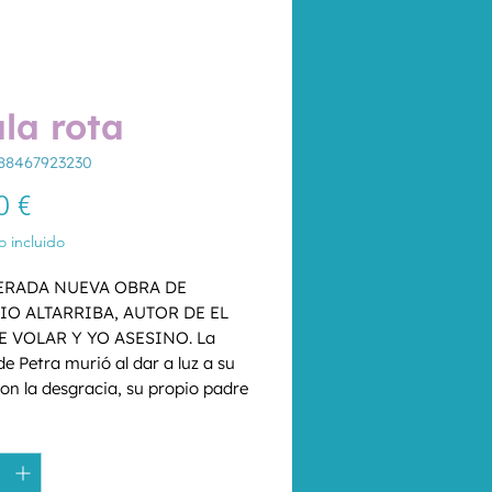
ala rota
88467923230
Precio
0 €
 incluido
ERADA NUEVA OBRA DE 
O ALTARRIBA, AUTOR DE EL 
E VOLAR Y YO ASESINO. La 
e Petra murió al dar a luz a su 
con la desgracia, su propio padre 
 matarla. Desde entonces Petra 
d
*
 brazo inmóvil ahora, en sus 