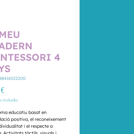
 MEU
ADERN
NTESSORI 4
YS
788416522200
Precio
 €
 incluido
ema educatiu basat en 
lació positiva, el reconeixement 
dividualitat i el respecte a 
. Activitats táctils, visuals i 