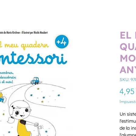
EL
QU
MO
AN
SKU: 9
4,95
Impuesto
Un sist
l'estimu
de la in
l'alumne