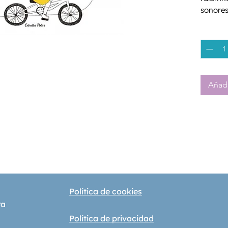
sonores
Montess
Cantida
partir d
els nom
Añadi
Política de cookies
ra
Política de privacidad