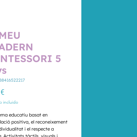
 MEU
ADERN
NTESSORI 5
ys
88416522217
Precio
 €
 incluido
ema educatiu basat en 
lació positiva, el reconeixement 
dividualitat i el respecte a 
. Activitats táctils, visuals i 