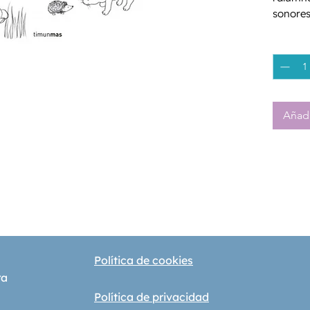
sonores
Montess
Cantida
partir d
els nom
Añadi
Política de cookies
ra
Política de privacidad