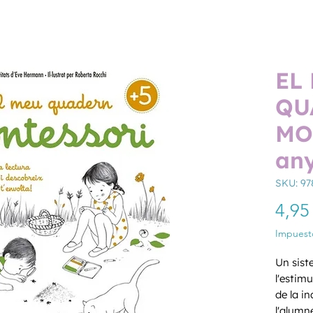
EL
QU
MO
an
SKU: 97
4,95
Impuesto
Un sist
l'estimu
de la in
l'alumne