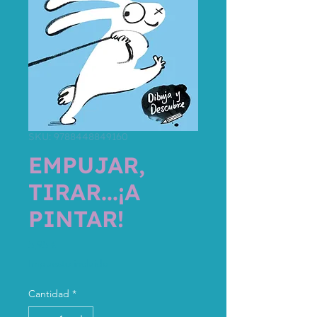
SKU: 9788448849160
EMPUJAR,
TIRAR...¡A
PINTAR!
Precio
5,95 €
Impuesto incluido
Cantidad
*