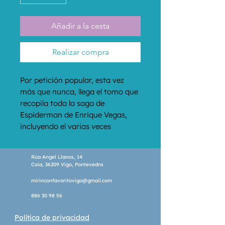
Añadir a la cesta
Realizar compra
Por petición popular, esta vez 
más que nunca, llega el tomo que 
recopila toda la saga de 
Espiderman de Enrique Vegas, 
incluyendo el varias veces 
agotado e imposible de encontrar 
número 1.
Rúa Angel Llanos, 14
Coia, 36209 Vigo, Pontevedra
mirinconfavoritovigo@gmail.com
886 30 98 56
Política de privacidad