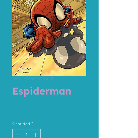
SKU: 9788415201625
Espiderman
Precio
15,00 €
Impuesto incluido
Cantidad
*