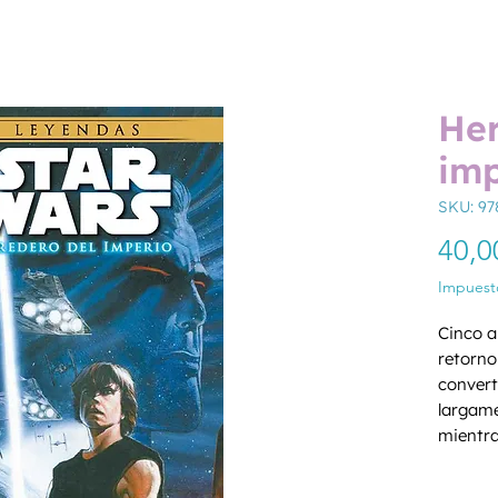
Her
imp
SKU: 97
40,0
Impuesto
Cinco a
retorno 
convert
largame
mientra
Solo se
Cantida
Pero la 