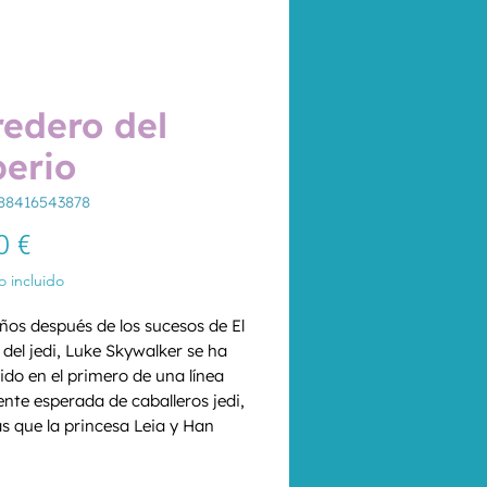
edero del
erio
88416543878
Precio
0 €
 incluido
ños después de los sucesos de El 
del jedi, Luke Skywalker se ha 
ido en el primero de una línea 
nte esperada de caballeros jedi, 
s que la princesa Leia y Han 
 han casado y esperan gemelos. 
d
*
galaxia aún no está a salvo. La 