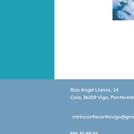
Rúa Angel Llanos, 14
Coia, 36209 Vigo, Ponteved
mirinconfavoritovigo@gm
886 30 98 56