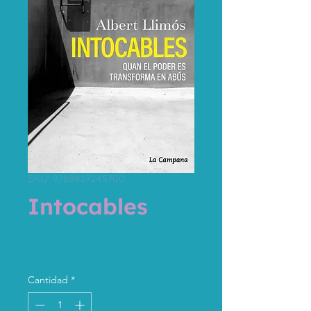
SKU: 9788419245700
Intocables
Precio
21,90 €
Impuesto incluido
Cantidad
*