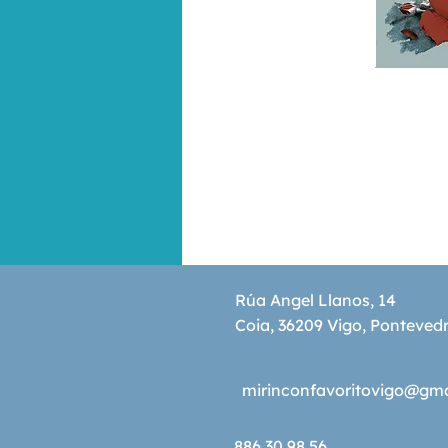
Rúa Angel Llanos, 14
Coia, 36209 Vigo, Ponteved
mirinconfavoritovigo@gm
886 30 98 56