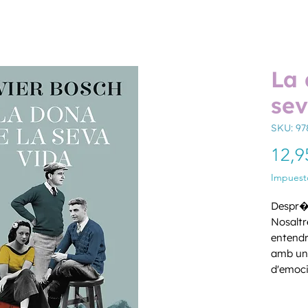
La 
sev
SKU: 97
12,9
Impuesto
Despr�s
Nosaltr
entendr
amb un
d'emoci
T� ELS
Cantida
TAMB�. 