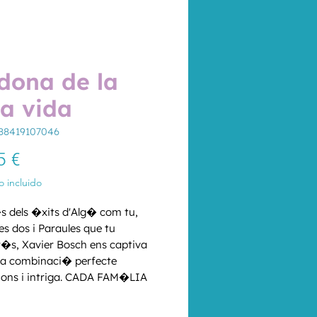
dona de la
a vida
88419107046
Precio
5 €
 incluido
 dels �xits d'Alg� com tu, 
es dos i Paraules que tu 
�s, Xavier Bosch ens captiva 
a combinaci� perfecte 
ons i intriga. CADA FAM�LIA 
 SEUS SILENCIS. CADA PA�S, 
d
*
El Joel, el Raimon i la Vict�ria 