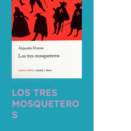
SKU: 9788426143532
LOS TRES
MOSQUETERO
S
Precio
12,50 €