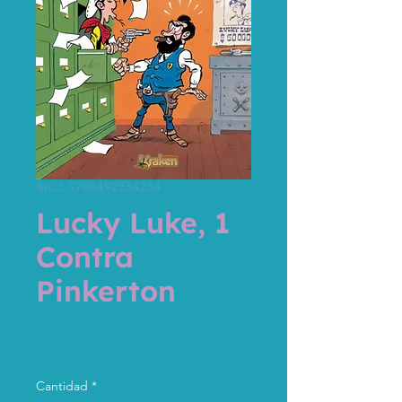
SKU: 9788492534234
Lucky Luke, 1
Contra
Pinkerton
Precio
15,00 €
Impuesto incluido
Cantidad
*