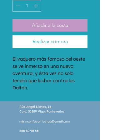
Añadir a la cesta
Realizar compra
El vaquero más famoso del oeste 
se ve inmerso en una nueva 
aventura, y ésta vez no solo 
tendrá que luchar contra los 
Dalton.
Rúa Angel Llanos, 14
Coia, 36209 Vigo, Pontevedra
mirinconfavoritovigo@gmail.com
886 30 98 56