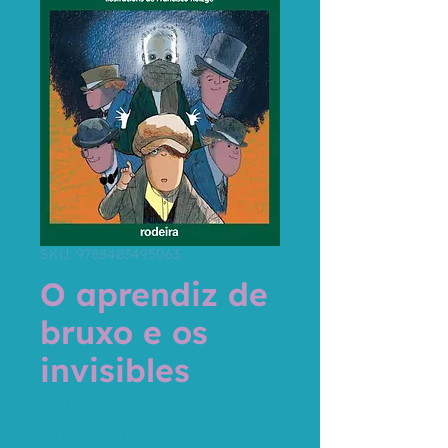
SKU: 9788483495063
O aprendiz de
bruxo e os
invisibles
Precio
11,90 €
Impuesto incluido