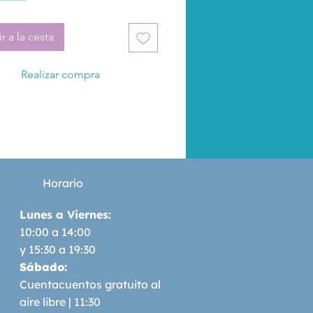
s de los que hayas visto en tu 
Nueva serie del guionista Jason 
r a la cesta
autor reconocido por su trabajo 
ped (DC Comics) y sobre todo, 
Realizar compra
ueva serie de cómics Star Wars 
arvel). Del sello editorial 
ericano IMAGE, uno de los 
independientes USA más 
ntes.
Horario
Lunes a Viernes:
10:00 a 14:00
y 15:30 a 19:30
Sábado:
Cuentacuentos gratuito al
aire libre | 11:30