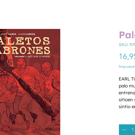
Pal
SKU: 97
16,9
Impuesto
EARL TU
palo mu
entrenad
sitioen
sintio 
cuerpos.
Cantida
quecono
Alabama
equipo 