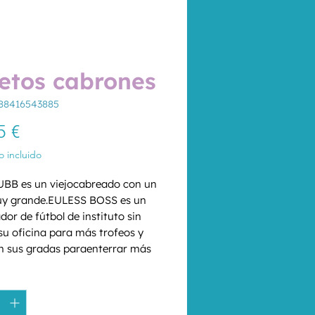
etos cabrones
88416543885
Precio
5 €
 incluido
BB es un viejocabreado con un 
y grande.EULESS BOSS es un 
or de fútbol de instituto sin 
 su oficina para más trofeos y 
en sus gradas paraenterrar más 
 Y eso sólo son dos de los tipos 
d
*
cerás en el Condado de Craw, 
, hogar de laBoss BBQ, del 
ganador Runnin´ Rebs y de más 