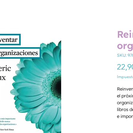
Rei
org
SKU: 97
22,9
Impuesto
Reinven
el próx
organiz
libros
e impor
como ve
Cantida
managem