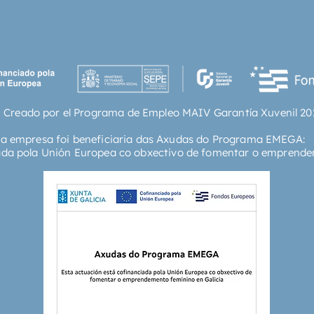
ha crea
radical
plantea
hallamo
crítico
albores
delante.
 Creado por el Programa de Empleo MAIV Garantía Xuvenil 20
trata d
casos r
ta empresa foi beneficiaria das Axudas do Programa EMEGA:
(empres
ada pola Unión Europea co obxectivo de fomentar o emprende
colegio
distinto
tealinte
nueva y
funciona
todas h
sorpren
respons
grupos d
la integ