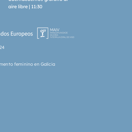
do un modelo organizativo 
aire libre | 11:30
mente más productivo. Y 
 la premisa siguiente: nos 
s en uno de esos momentos 
s de cambio;vislumbramos los 
 de un nuevo gran salto hacia 
 La segunda parte del libro 
24
e demostrarlo, examinando 
eales de organizaciones 
as, asociaciones, hospitales y 
mento feminino en Galicia
s de tamaños, sectores y países 
s) que el autor califica de 
grales y que retratan esta 
 más auténtica manera de 
r. Sin conocerse entre ellas, 
an introducido innovaciones 
dentemente similares: la 
abilización y autogestión de los 
e trabajo, la reivindicación de 
ridad de las personas y el 