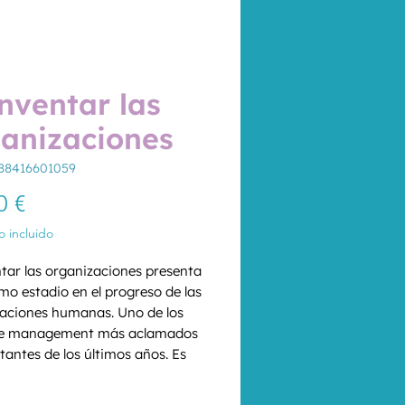
nventar las
anizaciones
88416601059
Precio
0 €
 incluido
tar las organizaciones presenta 
imo estadio en el progreso de las 
aciones humanas. Uno de los 
 de management más aclamados 
tantes de los últimos años. Es 
r el futuro. Muchos libros de 
d
*
ent se dirigen a los que 