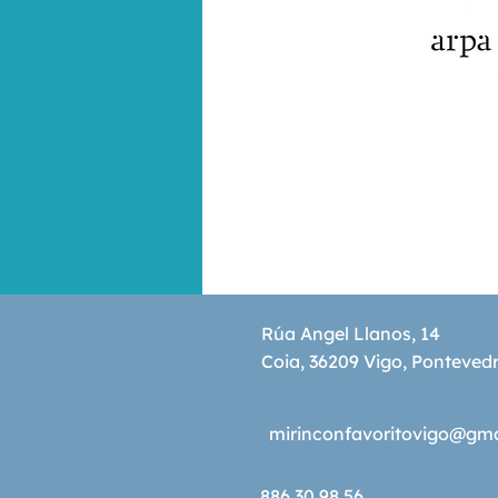
Rúa Angel Llanos, 14
Coia, 36209 Vigo, Ponteved
mirinconfavoritovigo@gm
886 30 98 56