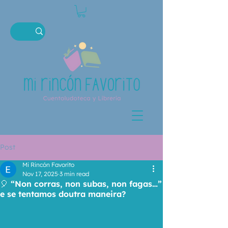
Post
Mi Rincón Favorito
Nov 17, 2025
3 min read
🎈 “Non corras, non subas, non fagas…”
e se tentamos doutra maneira?